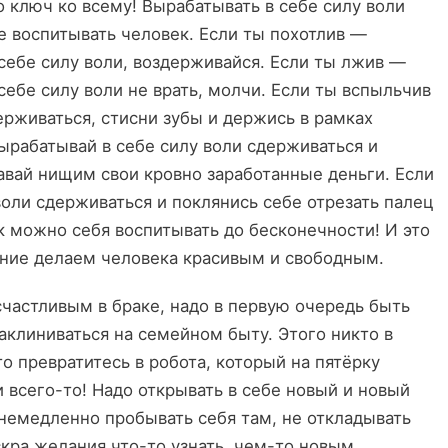
то ключ ко всему! Вырабатывать в себе силу воли
е воспитывать человек. Если ты похотлив —
 себе силу воли, воздерживайся. Если ты лжив —
себе силу воли не врать, молчи. Если ты вспыльчив
ерживаться, стисни зубы и держись в рамках
ырабатывай в себе силу воли сдерживаться и
авай нищим свои кровно заработанные деньги. Если
воли сдерживаться и поклянись себе отрезать палец
к можно себя воспитывать до бесконечности! И это
ние делаем человека красивым и свободным.
частливым в браке, надо в первую очередь быть
аклиниваться на семейном быту. Этого никто в
о превратитесь в робота, который на пятёрку
 всего-то! Надо открывать в себе новый и новый
 немедленно пробывать себя там, не откладывать
искра желания что-то узнать, чем-то новым