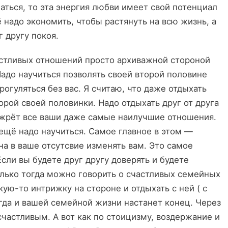
маться, то эта энергия любви имеет свой потенциал
 надо экономить, чтобы растянуть на всю жизнь, а
г другу покоя.
стливых отношений просто архиважной стороной
Надо научиться позволять своей второй половине
рогуляться без вас. Я считаю, что даже отдыхать
торой своей половинки. Надо отдыхать друг от друга
ожрёт все ваши даже самые наилучшие отношения.
 ещё надо научиться. Самое главное в этом —
на в ваше отсутсвие изменять вам. Это самое
Если вы будете друг другу доверять и будете
олько тогда можно говорить о счастливых семейных
кую-то интрижку на стороне и отдыхать с ней ( с
огда и вашей семейной жизни настанет конец. Через
частливым. А вот как по стоицизму, воздержание и