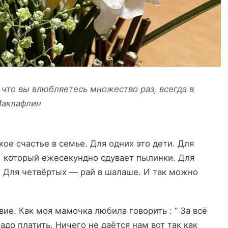
 что вы влюбляетесь множество раз, всегда в
Маклафлин
ое счастье в семье. Для одних это дети. Для
, который ежесекундно сдувает пылинки. Для
а. Для четвёртых — рай в шалаше. И так можно
е. Как моя мамочка любила говорить : “ За всё
 надо платить. Ничего не даётся нам вот так как