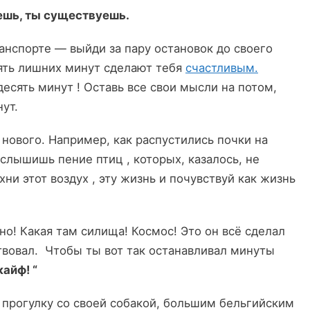
вешь, ты существуешь.
спорте — выйди за пару остановок до своего
ять лишних минут сделают тебя
счастливым.
есять минут ! Оставь все свои мысли на потом,
ут.
ового. Например, как распустились почки на
услышишь пение птиц , которых, казалось, не
ни этот воздух , эту жизнь и почувствуй как жизнь
но! Какая там силища! Космос! Это он всё сделал
ствовал. Чтобы ты вот так останавливал минуты
кайф! “
прогулку со своей собакой, большим бельгийским