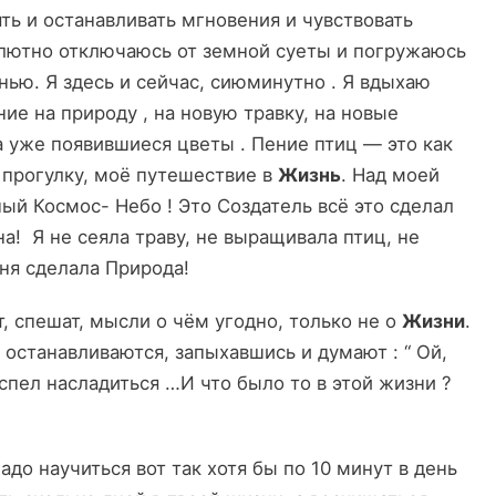
ять и останавливать мгновения и чувствовать
олютно отключаюсь от земной суеты и погружаюсь
нью. Я здесь и сейчас, сиюминутно . Я вдыхаю
ие на природу , на новую травку, на новые
на уже появившиеся цветы . Пение птиц — это как
 прогулку, моё путешествие в
Жизнь
. Над моей
й Космос- Небо ! Это Создатель всё это сделал
а! Я не сеяла траву, не выращивала птиц, не
еня сделала Природа!
, спешат, мысли о чём угодно, только не о
Жизни
.
м останавливаются, запыхавшись и думают : “ Ой,
спел насладиться …И что было то в этой жизни ?
до научиться вот так хотя бы по 10 минут в день